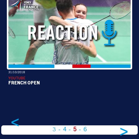
31/10/2018
YOUTUBE
FRENCH OPEN
<
>
3
-
4
-
5
-
6