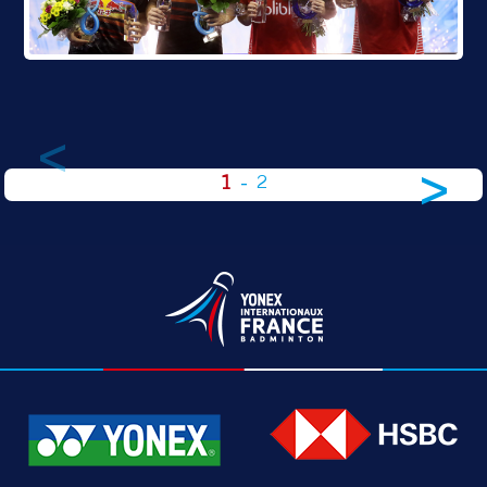
<
>
1
-
2